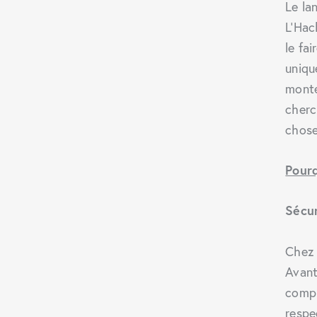
Le la
L’Hac
le fai
uniqu
monte
cherc
chose
Pourq
Sécur
Chez 
Avant
compl
respe