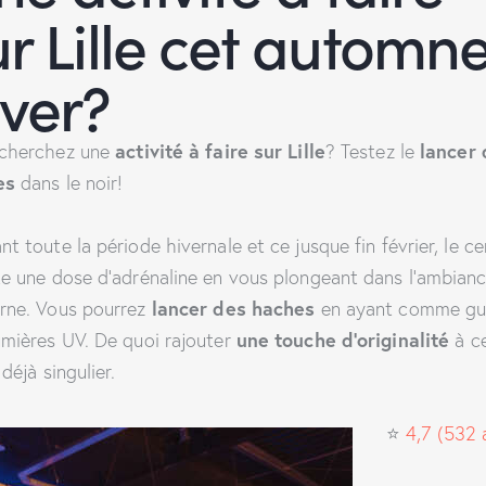
ur Lille cet automn
iver?
activité à faire sur Lille
lancer 
cherchez une
? Testez le
es
dans le noir!
nt toute la période hivernale et ce jusque fin février, le ce
te une dose d’adrénaline en vous plongeant dans l’ambian
lancer des haches
rne. Vous pourrez
en ayant comme gu
une touche d’originalité
umières UV. De quoi rajouter
à c
déjà singulier.
⭐
4,7 (532 