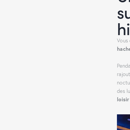
s
h
Vous 
hach
Penda
rajou
noctu
des l
loisir