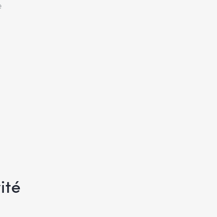
e
ité