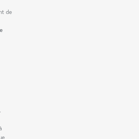
nt de
ne
.
à
ue