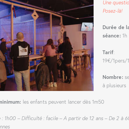
Une questi
Posez-là!
Durée de l
séance:
1h
Tarif
:
19€/1pers/
Nombre:
se
à plusieurs
minimum:
les enfants peuvent lancer dès 1m50
 : 1h00 – Difficulté : facile – A partir de 12 ans – De 2 à 6
nnes