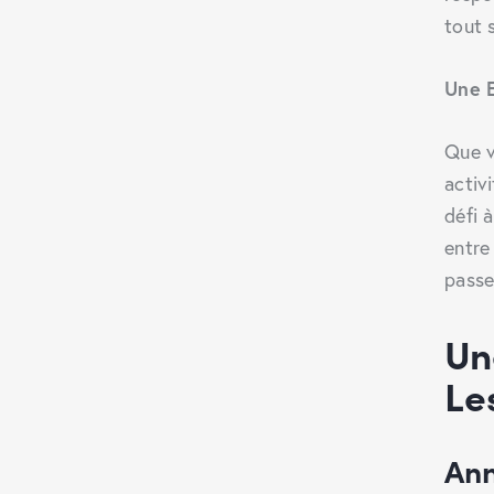
tout 
Une 
Que v
activ
défi 
entre 
passe
U
Le
Ann