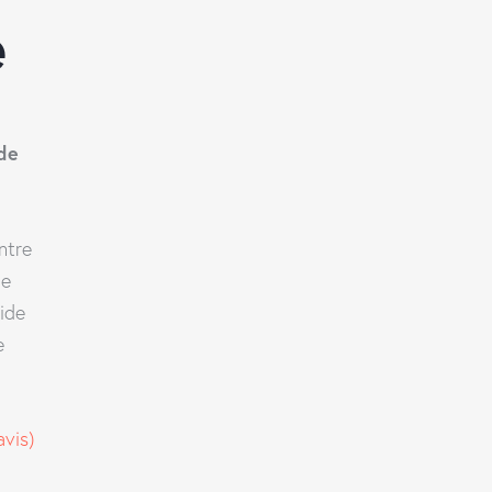
e
de
ntre
ce
ide
e
avis)