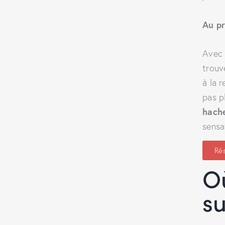
Au p
Avec l
trouve
à la 
pas p
hache
sensa
Ré
Où
su