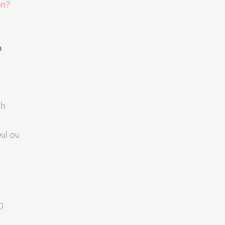
on?
a
1h
ul ou
0