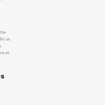
tte
rir un
u
ens et
es