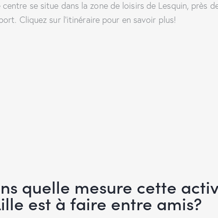
 centre se situe dans la zone de loisirs de Lesquin, près d
port. Cliquez sur l’itinéraire pour en savoir plus!
ns quelle mesure cette activ
ille est à faire entre amis?