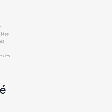
e
 êtes
hez
re des
té