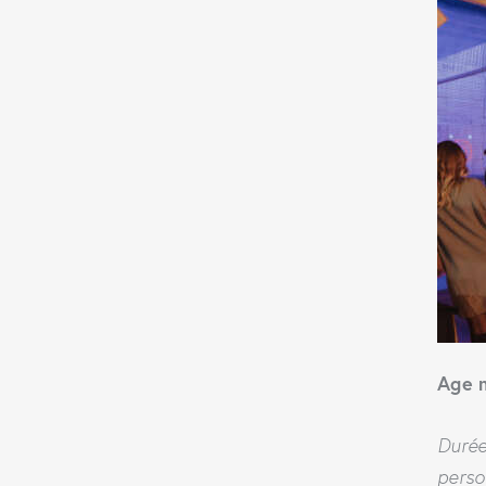
Age 
Durée
perso