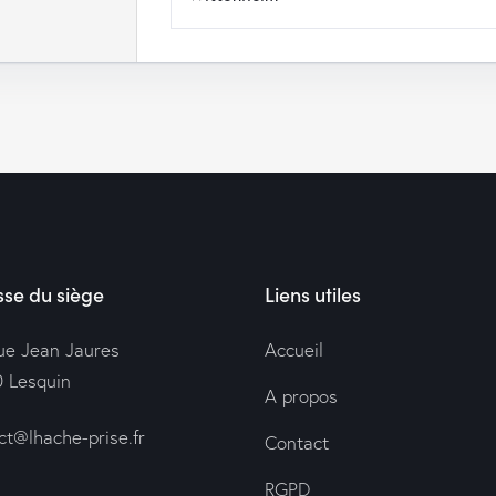
se du siège
Liens utiles
rue Jean Jaures
Accueil
 Lesquin
A propos
ct@lhache-prise.fr
Contact
RGPD