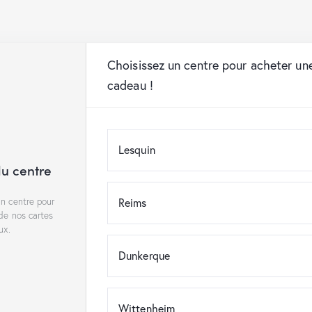
Choisissez un centre pour acheter un
cadeau !
Lesquin
du centre
un centre pour
Reims
 de nos cartes
ux.
Dunkerque
Wittenheim