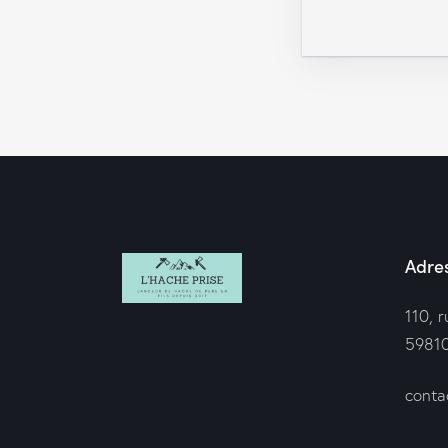
Adres
110, 
59810
conta