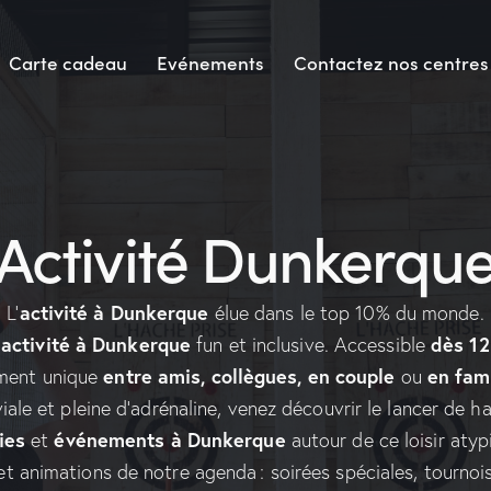
Carte cadeau
Evénements
Contactez nos centres
Activité Dunkerqu
activité à Dunkerque
L’
élue dans le top 10% du monde.
activité à Dunkerque
dès 12
e
fun et inclusive. Accessible
entre amis, collègues, en couple
en fami
ent unique
ou
viale et pleine d’adrénaline, venez découvrir le lancer de 
ies
événements à Dunkerque
et
autour de ce loisir atyp
t animations de notre agenda : soirées spéciales, tournoi