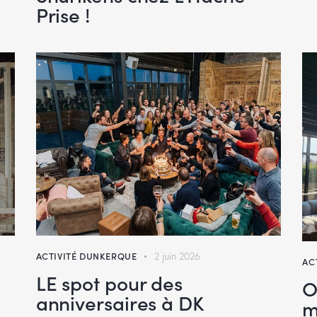
Prise !
ACTIVITÉ DUNKERQUE
2 juin 2026
AC
LE spot pour des
O
anniversaires à DK
m