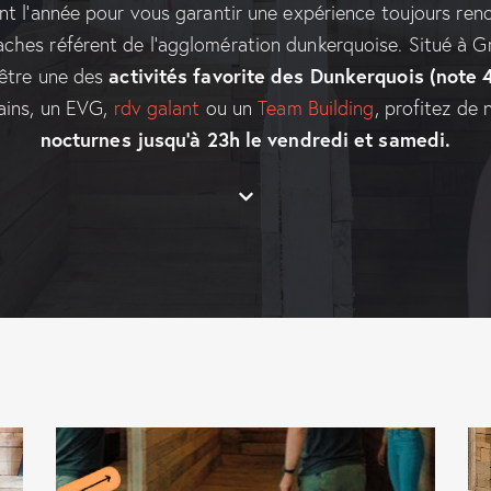
t l’année pour vous garantir une expérience toujours ren
haches référent de l’agglomération dunkerquoise. Situé à 
activités favorite des Dunkerquois (note 
’être une des
ains, un EVG,
rdv galant
ou un
Team Building
, profitez de
nocturnes jusqu’à 23h le vendredi et samedi.