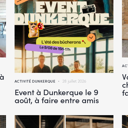
AC
 à
V
ACTIVITÉ DUNKERQUE
c
28 juillet 2026
Event à Dunkerque le 9
f
août, à faire entre amis