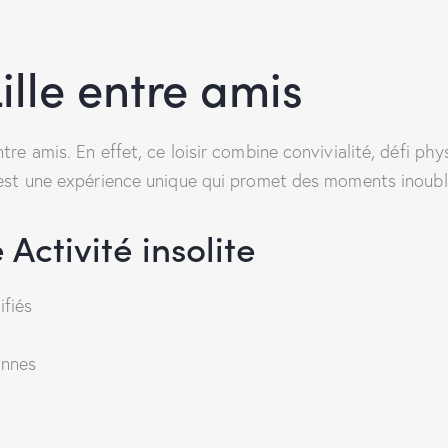
ille entre amis
tre amis. En effet, ce loisir combine convivialité, défi p
’est une expérience unique qui promet des moments inoubl
 Activité insolite
ifiés
onnes