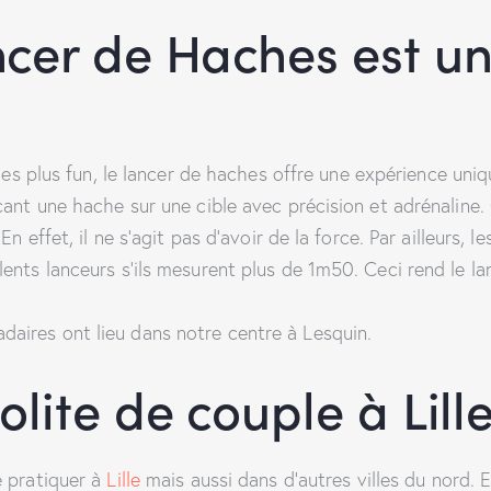
cer de Haches est un
es plus fun, le lancer de haches offre une expérience uniq
ant une hache sur une cible avec précision et adrénaline. 
n effet, il ne s’agit pas d’avoir de la force. Par ailleurs, 
nts lanceurs s’ils mesurent plus de 1m50. Ceci rend le la
aires ont lieu dans notre centre à Lesquin.
olite de couple à Lill
 pratiquer à
Lille
mais aussi dans d’autres villes du nord. 