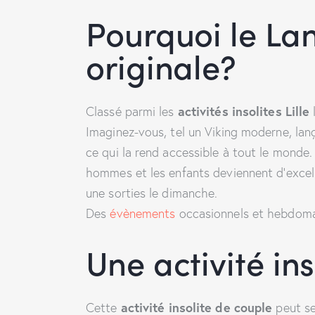
Pourquoi le Lan
originale?
activités insolites Lille
Classé parmi les
l
Imaginez-vous, tel un Viking moderne, lanç
ce qui la rend accessible à tout le monde. E
hommes et les enfants deviennent d’excelle
une sorties le dimanche.
Des
évènements
occasionnels et hebdomad
Une activité ins
activité insolite de couple
Cette
peut se