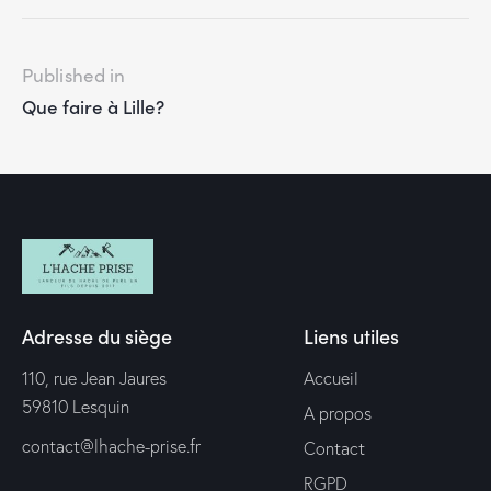
Published in
Que faire à Lille?
Adresse du siège
Liens utiles
110, rue Jean Jaures
Accueil
59810 Lesquin
A propos
contact@lhache-prise.fr
Contact
RGPD