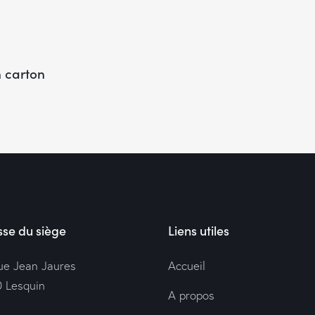
n carton
se du siège
Liens utiles
rue Jean Jaures
Accueil
 Lesquin
A propos