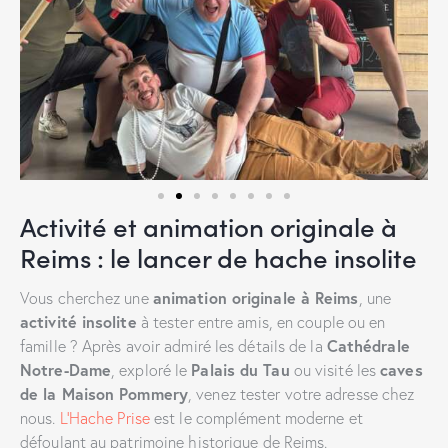
Activité et animation originale à
Reims : le lancer de hache insolite
animation originale à Reims
Vous cherchez une
, une
activité insolite
à tester entre amis, en couple ou en
Cathédrale
famille ? Après avoir admiré les détails de la
Notre-Dame
Palais du Tau
caves
, exploré le
ou visité les
de la Maison Pommery
, venez tester votre adresse chez
nous.
L’Hache Prise
est le complément moderne et
défoulant au patrimoine historique de Reims.