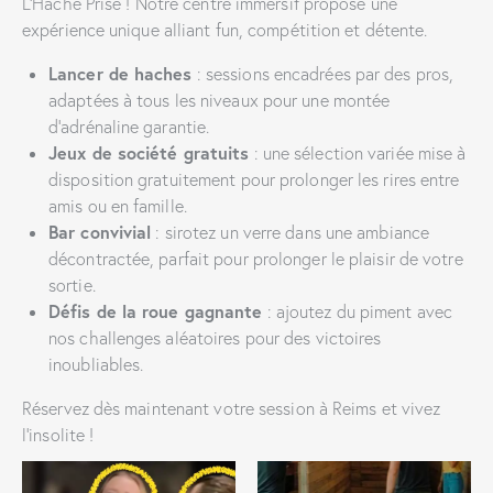
L’Hache Prise ! Notre centre immersif propose une
expérience unique alliant fun, compétition et détente.
Lancer de haches
: sessions encadrées par des pros,
adaptées à tous les niveaux pour une montée
d’adrénaline garantie.
Jeux de société gratuits
: une sélection variée mise à
disposition gratuitement pour prolonger les rires entre
amis ou en famille.
Bar convivial
: sirotez un verre dans une ambiance
décontractée, parfait pour prolonger le plaisir de votre
sortie.
Défis de la roue gagnante
: ajoutez du piment avec
nos challenges aléatoires pour des victoires
inoubliables.
Réservez dès maintenant votre session à Reims et vivez
l’insolite !