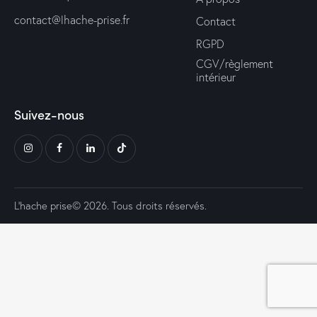
contact@lhache-prise.fr
Contact
RGPD
CGV/règlement
intérieur
Suivez-nous
L’hache prise© 2026. Tous droits réservés.