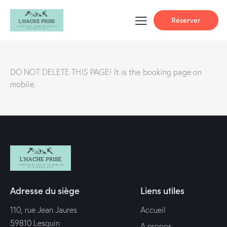
Réserver
DO NOT DELETE THIS PAGE! It is the booking page on
mobile.
Adresse du siège
Liens utiles
110, rue Jean Jaures
Accueil
59810 Lesquin
A propos