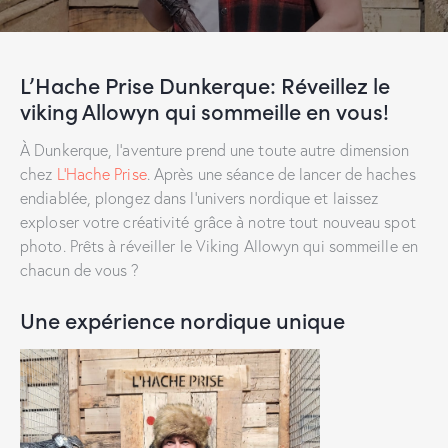
L’Hache Prise Dunkerque: Réveillez le
viking Allowyn qui sommeille en vous!
À Dunkerque, l’aventure prend une toute autre dimension
chez
L’Hache Prise
. Après une séance de lancer de haches
endiablée, plongez dans l’univers nordique et laissez
exploser votre créativité grâce à notre tout nouveau spot
photo. Prêts à réveiller le Viking Allowyn qui sommeille en
chacun de vous ?
Une expérience nordique unique